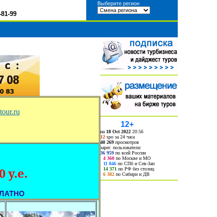
Выберите регион
-81-99
our.ru
12+
на
18 Oct 2022
20:56
12
spo за 24 часа
40 269
просмотров
зарег. пользователи:
36 959
по всей России
4 360
по Москве и МО
11 846
по СПб и Сев-Зап
0 у.е.
14 371
по РФ без столиц
6 382
по Сибири и ДВ
ЛАТНО