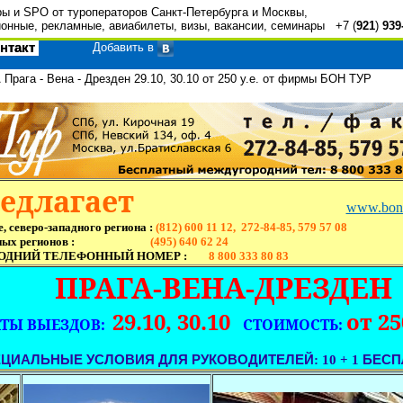
ры и SPO от туроператоров Санкт-Петербурга и Москвы,
онные, рекламные, авиабилеты, визы, вакансии, семинары +7 (
921
)
939
нтакт
Добавить в
рага - Вена - Дрезден 29.10, 30.10 от 250 у.е. от фирмы БОН ТУР
редлагает
www.bont
, северо-западного региона :
(812) 600 11 12, 272-84-85, 579 57 08
ных регионов :
(495) 640 62 24
ОДНИЙ ТЕЛЕФОННЫЙ НОМЕР :
8 800 333 80 83
ПРАГА-ВЕНА-ДРЕЗДЕН
29.10, 30.10
от 25
ТЫ ВЫЕЗДОВ:
СТОИМОСТЬ:
ЕЦИАЛЬНЫЕ
УСЛОВИЯ
ДЛЯ
РУКОВОДИТЕЛЕЙ
: 10 + 1
БЕСП