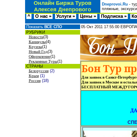
Онлайн Биржа Туров
Dneprovoi.Ru
- ту
Алексея Днепрового
пляжные, экскурси
^
О нас »
Услуги »
Цены »
Подписка »
Ко
Показать
ВСЕ СПО
05 Окт 2011
17:55:00
ЕВРОПА П
РУБРИКИ
Новости
(3)
Каникулы
(4)
Круизы
(1)
Новый Год
(3)
Оформление
(1)
Рекламные Туры
(1)
Бон Тур п
СТРАНЫ
Белоруссия
(2)
Крым
(1)
Для заявок в Санкт-Петербурге
Россия
(18)
Для заявок в Москве и осталь
БЕСПЛАТНЫЙ МЕЖДУГОР
ДА
СП