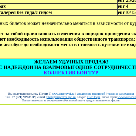
eur 25/2
рах
eur 4
алерея без гида/с гидом
eur10/15
ных билетов может незначительно меняться в зависимости от ку
т за собой право вносить изменения в порядок проведения 
т необходимость использования общественного транспорта; 
и автобусе до необходимого места в стоимость путевки не вход
ЖЕЛАЕМ УДАЧНЫХ ПРОДАЖ!
С НАДЕЖДОЙ НА ВЗАИМОВЫГОДНОЕ СОТРУДНИЧЕСТ
КОЛЛЕКТИВ БОН ТУР
Вы получили рассылку
Питер-Т
www.dneprovoi.ru
|
управление подпиской
|
условия размещения
Тел.
+7 (921) 939-81-99
, е-mail
pitert@dneprovoi.spb.ru
, Skype:
PiterDnepr
, видео стран
www.tours-tv.r
Ответственность за содержание объявлений несут предоставившие их фирмы