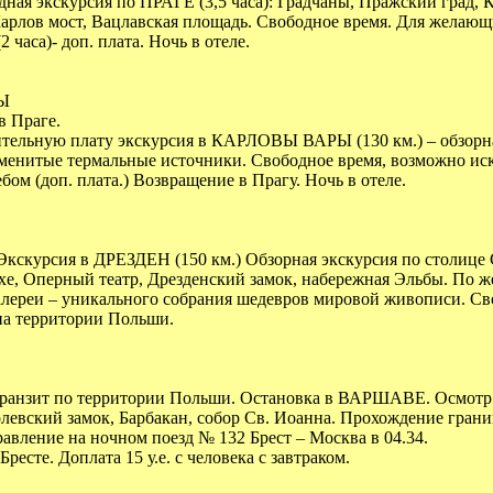
дная экскурсия по ПРАГЕ (3,5 часа): Градчаны, Пражский град,
арлов мост, Вацлавская площадь. Свободное время. Для желающ
 часа)- доп. плата. Ночь в отеле.
Ы
в Праге.
тельную плату экскурсия в КАРЛОВЫ ВАРЫ (130 км.) – обзорна
наменитые термальные источники. Свободное время, возможно ис
ом (доп. плата.) Возвращение в Прагу. Ночь в отеле.
 Экскурсия в ДРЕЗДЕН (150 км.) Обзорная экскурсия по столице
хе, Оперный театр, Дрезденский замок, набережная Эльбы. По 
алереи – уникального собрания шедевров мировой живописи. Св
на территории Польши.
. Транзит по территории Польши. Остановка в ВАРШАВЕ. Осмотр
олевский замок, Барбакан, собор Св. Иоанна. Прохождение гран
авление на ночном поезд № 132 Брест – Москва в 04.34.
Бресте. Доплата 15 у.е. с человека с завтраком.