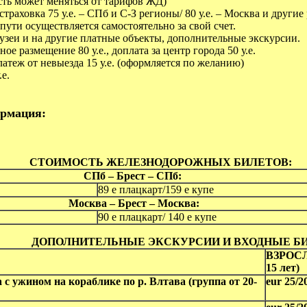
сть может меняться от тарифов ЖД)
траховка 75 у.е. – СПб и С-З регионы/ 80 у.е. – Москва и други
пути осуществляется самостоятельно за свой счет.
узеи и на другие платные объекты, дополнительные экскурсии.
ое размещение 80 у.е., доплата за центр города 50 у.е.
теж от невыезда 15 у.е. (оформляется по желанию)
.е.
рмация:
СТОИМОСТЬ ЖЕЛЕЗНОДОРОЖНЫХ БИЛЕТОВ:
СПб – Брест – СПб:
89 е плацкарт/159 е купе
Москва – Брест – Москва:
90 е плацкарт/ 140 е купе
ПОЛНИТЕЛЬНЫЕ ЭКСКУРСИИ И ВХОДНЫЕ Б
ВЗРОСЛ
15 лет)
с ужином на кораблике по р. Влтава (группа от 20-
eur 25/2