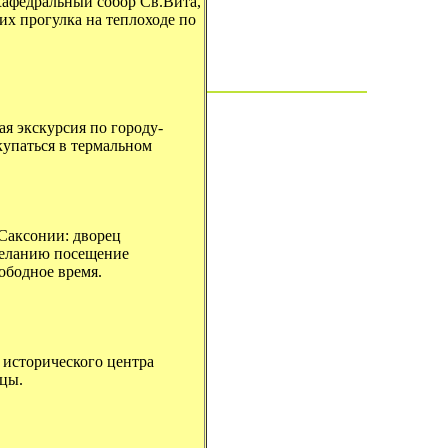
 Кафедральный собор Св.Вита,
их прогулка на теплоходе по
я экскурсия по городу-
купаться в термальном
 Саксонии: дворец
желанию посещение
ободное время.
 исторического центра
ицы.