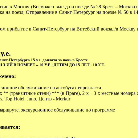
тие в Москву. (Возможен выезд на поезде № 28 Брест – Москва в
ка на поезд. Отправление в Санкт-Петербург на поезде № 50 в 14
ром прибытие в Санкт-Петербург на Витебский вокзал/в Москву 
у.е.
нкт-Петербурга 15 у.е. доплата за ночь в Бресте
ИЙ В НОМЕРЕ – 10 У.Е.; ДЕТЯМ ДО 15 ЛЕТ - 10 У.Е.
ючено:
сионное обслуживание на автобусах еврокласса.
 ** (транзитные отели) *** (в Праге), 2-х – 3-х местные номера 
us, Top Hotel, Juno, Центр - Merkur
аршруте, экскурсионное обслуживание по программе
ивается: