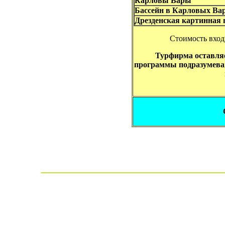
Карловы Вары
Бассейн в Карловых Ва
Дрезденская картинная г
Стоимость вход
Турфирма оставляе
программы подразумеваю