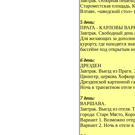
Завтрак. Обзорная пешехо
Староместская площадь, К
Влтаве, «шведский стол» (2
5 день:
ПРАГА - КАРЛОВЫ ВАР
Завтрак. Свободный день 
Для желающих за дополни
курорту, где находятся з
бассейне под открытым неб
6 день:
ДРЕЗДЕН
Завтрак. Выезд из Праги.
Цвингер, церковь Хофкир
Дрезденской картинной г
Ночь в транзитном отеле 
7 день:
ВАРШАВА.
Завтрак. Выезд из отеля
города: Старе Място, Кор
Вариант 1. Возможно отпр
Вариант 2. Ночь в отеле в 