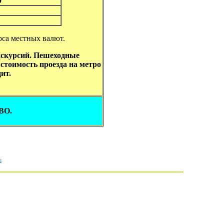
0
рса местных валют.
экскурсий. Пешеходные
стоимость проезда на метро
ит.
ВО.
u