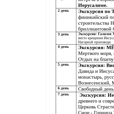
Иерусалиме.
2 день
Экскурсия по
финикийский пор
строительства 
бриллиантовой 
3 день
Экскурсия: Галилея 
место крещения Иисуса
Нагорной проповеди.
4 день
Экскурсия: 
Мертвого моря,
Отдых на благо
5 день
Экскурсия: Ви
Давида и Иисуса
монастырь, рус
Вознесенский, 
6 день
Свободный день
7 день
Экскурсия: И
древнего и сов
Церковь Страст
Сион - Горница