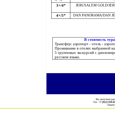
3+/4*
JERUSALEM GOLD/JE
4+/5*
DAN PANORAMA/DAN J
В стоимость тура
Трансфер: аэропорт - отель - аэроп
Проживание в отелях выбранной ка
5 групповых экскурсий с дипломи
русском языке.
Вы получили ра
Тел.
+7 (921) 939-8
Ответс