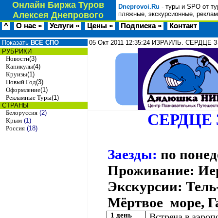
Онлайн Биржа Туров
Dneprovoi.Ru
- туры и SPO от ту
Алексея Днепрового
пляжные, экскурсионные, реклам
^
О нас »
Услуги »
Цены »
Подписка »
Контакт
Показать
ВСЕ СПО
05 Окт 2011
12:35:24
ИЗРАИЛЬ. СЕРДЦЕ 3-
РУБРИКИ
Новости
(3)
Каникулы
(4)
Круизы
(1)
Новый Год
(3)
Оформление
(1)
Рекламные Туры
(1)
СТРАНЫ
Белоруссия
(2)
СЕРДЦЕ
Крым
(1)
Россия
(18)
Заезды:
по поне
Проживание: Ие
Экскурсии: Тель
Мёртвое
море, 
1 день
Встреча в аэроп