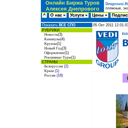
Онлайн Биржа Туров
Dneprovoi.R
Алексея Днепрового
пляжные, эк
^
О нас »
Услуги »
Цены »
Подпис
Показать
ВСЕ СПО
05 Окт 2011
12:01:0
РУБРИКИ
Новости
(3)
Каникулы
(4)
Круизы
(1)
Новый Год
(3)
Оформление
(1)
Рекламные Туры
(1)
СТРАНЫ
Белоруссия
(2)
Крым
(1)
Россия
(18)