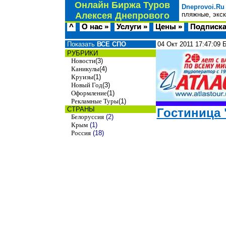
Онлайн Биржа Туров
Dneprovoi.Ru
Алексея Днепрового
пляжные, экск
^
О нас »
Услуги »
Цены »
Подписка
Показать
ВСЕ СПО
04 Окт 2011
17:47:09
РУБРИКИ
Новости
(3)
Каникулы
(4)
Круизы
(1)
Новый Год
(3)
Оформление
(1)
Рекламные Туры
(1)
СТРАНЫ
Гостиница 
Белоруссия
(2)
Крым
(1)
Россия
(18)