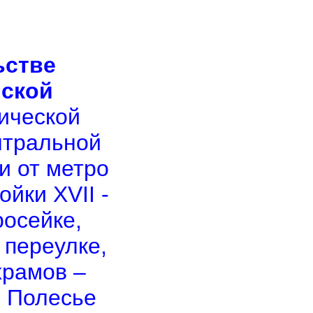
ьстве
йской
рической
нтральной
и от метро
йки XVII -
росейке,
 переулке,
храмов –
е Полесье