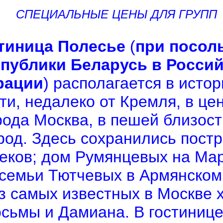
СПЕЦИАЛЬНЫЕ ЦЕНЫ ДЛЯ ГРУПП
тиница Полесье
(
при посол
публики Беларусь в Росси
рации
) располагается в исто
ти, недалеко от Кремля, в це
рода Москва, в пешей близост
род. Здесь сохранились постро
веков; дом Румянцевых на Ма
 семьи Тютчевых в Армянском
з самых известных в Москве 
сьмы и Дамиана. В гостиниц