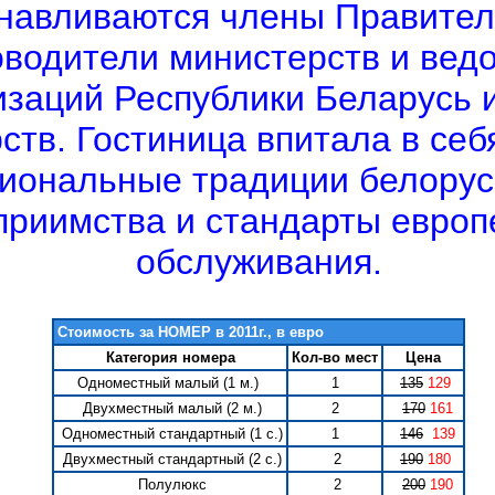
навливаются члены Правител
оводители министерств и ведо
изаций Республики Беларусь и
рств. Гостиница впитала в се
иональные традиции белорус
приимства и стандарты европ
обслуживания.
Стоимость за НОМЕР в 2011г., в евро
Категория номера
Кол-во мест
Цена
Одноместный малый (1 м.)
1
135
129
Двухместный малый (2 м.)
2
170
161
Одноместный стандартный (1 с.)
1
146
139
Двухместный стандартный (2 с.)
2
190
180
Полулюкс
2
200
190