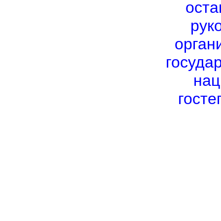
оста
рук
орган
госуда
нац
госте