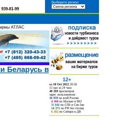
Выберите регион
)
939-81-99
фирмы АТЛАС
и Беларусь в
12+
на
18 Oct 2022
20:56
12
spo за 24 часа
40 269
просмотров
зарег. пользователи:
36 959
по всей России
4 360
по Москве и МО
11 846
по СПб и Сев-Зап
14 371
по РФ без столиц
6 382
по Сибири и ДВ