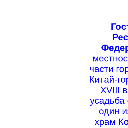
Гос
Рес
Феде
местнос
части го
Китай-го
XVIII 
усадьба
один и
храм Ко