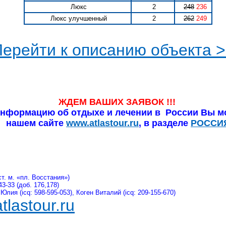
Люкс
2
248
236
Люкс улучшенный
2
262
249
ерейти к описанию объекта 
ЖДЕМ ВАШИХ ЗАЯВОК !!!
нформацию об отдыхе и лечении в России Вы мо
нашем сайте
www.atlastour.ru
, в разделе
РОССИ
ст. м. «пл. Восстания»)
43-33 (доб. 176,178)
Юлия (icq: 598-595-053), Коген Виталий (icq: 209-155-670)
lastour.ru