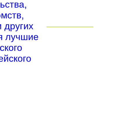
ьства,
мств,
 других
бя лучшие
ского
ейского