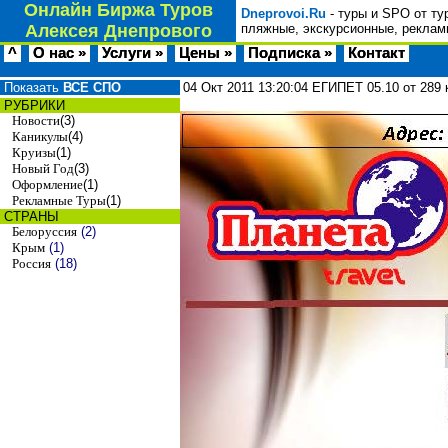
Онлайн Биржа Туров
Dneprovoi.Ru
- туры и SPO от ту
Алексея Днепрового
пляжные, экскурсионные, реклам
^
О нас »
Услуги »
Цены »
Подписка »
Контакт
Показать
ВСЕ СПО
04 Окт 2011
13:20:04
ЕГИПЕТ 05.10 от 28
РУБРИКИ
Новости
(3)
Каникулы
(4)
Круизы
(1)
Новый Год
(3)
Оформление
(1)
Рекламные Туры
(1)
СТРАНЫ
Белоруссия
(2)
Крым
(1)
Россия
(18)