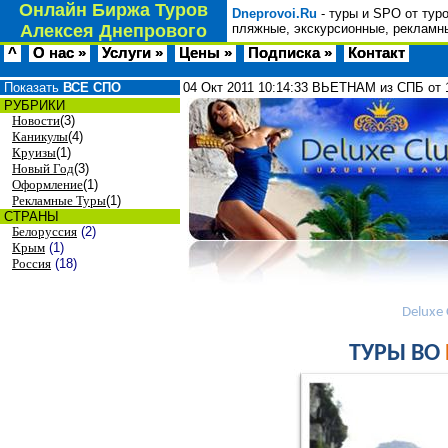
Онлайн Биржа Туров
Dneprovoi.Ru
- туры и SPO от тур
Алексея Днепрового
пляжные, экскурсионные, рекламны
^
О нас »
Услуги »
Цены »
Подписка »
Контакт
Показать
ВСЕ СПО
04 Окт 2011
10:14:33
ВЬЕТНАМ из СПБ от 
РУБРИКИ
Новости
(3)
Каникулы
(4)
Круизы
(1)
Новый Год
(3)
Оформление
(1)
Рекламные Туры
(1)
СТРАНЫ
Белоруссия
(2)
Крым
(1)
Россия
(18)
Deluxe 
ТУРЫ ВО