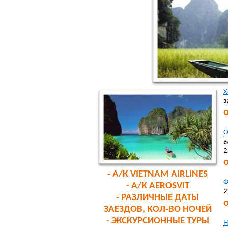
Х
з
О
а
2
- А/К
VIETNAM AIRLINES
Ф
-
А/К
AEROSVIT
2
- РАЗЛИЧНЫЕ ДАТЫ
ЗАЕЗДОВ, КОЛ-ВО НОЧЕЙ
- ЭКСКУРСИОННЫЕ ТУРЫ
Н