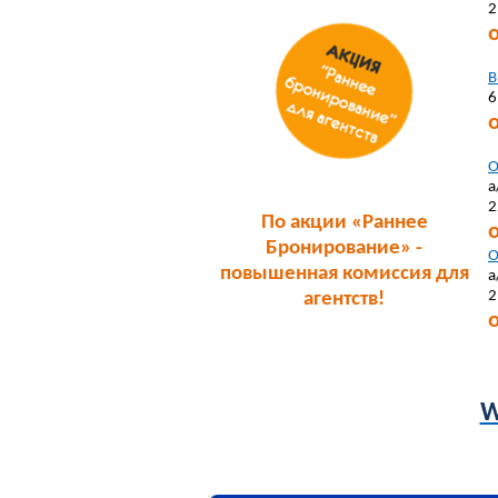
2
В
6
О
а
2
По акции «Раннее
Бронирование» -
О
повышенная комиссия для
а
2
агентств!