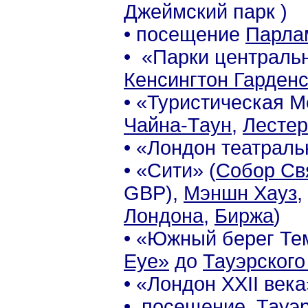
Джеймский парк )
• посещение
Парла
• «Парки центральн
Кенсингтон Гарден
• «Туристическая М
Чайна-Таун
,
Лестер
• «Лондон театрал
• «Сити» (
Cобор Св
GBP
),
Мэншн Хауз
,
Лондона
,
Биржа
)
• «Южный берег Те
Eye»
до
Тауэрского
• «Лондон XXII века
• посещение
Тауэ