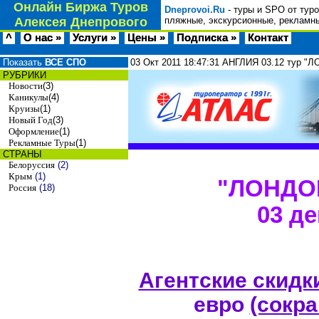
Онлайн Биржа Туров
Dneprovoi.Ru
- туры и SPO от тур
Алексея Днепрового
пляжные, экскурсионные, рекламны
^
О нас »
Услуги »
Цены »
Подписка »
Контакт
Показать
ВСЕ СПО
03 Окт 2011
18:47:31
АНГЛИЯ 03.12 тур "
РУБРИКИ
Новости
(3)
Каникулы
(4)
Круизы
(1)
Новый Год
(3)
Оформление
(1)
Рекламные Туры
(1)
СТРАНЫ
Белоруссия
(2)
Крым
(1)
"ЛОНДО
Россия
(18)
03 де
Агентские скидк
евро
(сокра