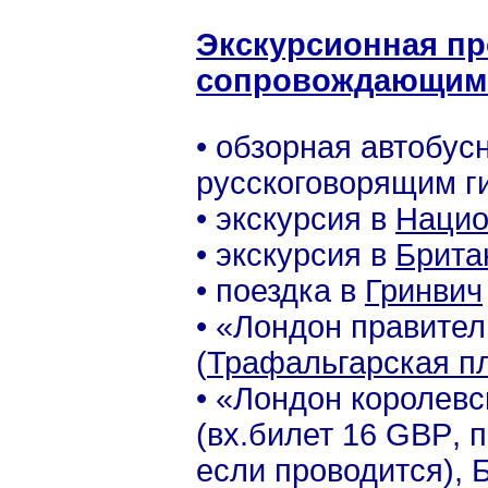
Экскурсионная пр
сопровождающим г
• обзорная автобус
русскоговорящим ги
• экскурсия в
Нацио
• экскурсия в
Брита
• поездка в
Гринвич
• «Лондон правител
(
Трафальгарская п
• «Лондон королевс
(вх.билет 16
GBP
, 
если проводится), 