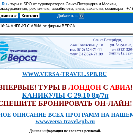
i.Ru
- туры и SPO от туроператоров Санкт-Петербурга и Москвы,
экскурсионные, рекламные, авиабилеты, визы, вакансии, семинары +7 
писка »
Контакт
Добавить в
:16:24
АНГЛИЯ С АВИА от фирмы ВЕРСА
WWW.VERSA-TRAVEL.SPB.RU
ВПЕРВЫЕ! ТУРЫ В
ЛОНДОН
С
АВИА
!
КАНИКУЛЫ С 29.10 8д/7н
СПЕШИТЕ БРОНИРОВАТЬ ОН-ЛАЙН!
НОЕ ОПИСАНИЕ ВСЕХ ПРОГРАММ НА НАШЕ
www.versa-travel.spb.ru
Данная информация не является рекламой.