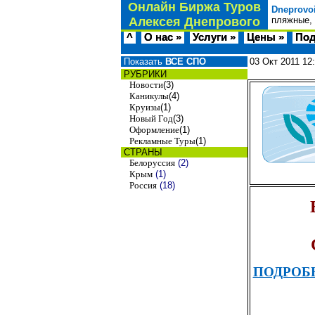
Онлайн Биржа Туров
Dneprovo
Алексея Днепрового
пляжные, 
^
О нас »
Услуги »
Цены »
Под
Показать
ВСЕ СПО
03 Окт 2011
12
РУБРИКИ
Новости
(3)
Каникулы
(4)
Круизы
(1)
Новый Год
(3)
Оформление
(1)
Рекламные Туры
(1)
СТРАНЫ
Белоруссия
(2)
Крым
(1)
Россия
(18)
ПОДРОБ