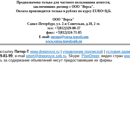
Предназначена только для частного пользования агентств,
заключивших договор с ООО "Верса".
Оплата производится только в рублях по курсу EURO=Ц.Б.
ООО "Верса"
Санкт-Петербург, ул. 2-я Советская, д.18, 2 эт.
тел: +7(812)329-00-37
факс: +7(812)324-71-85
E-mail:
europe@versa-travel.com
www.versa-travel.spb.ru
ассылку
Питер-Т
www.dneprovoi.ru
|
управление подпиской
|
условия раз
39-81-99
, е-mail
pitert@dneprovoi.spb.ru
, Skype:
PiterDnepr
, видео стран
www
ть за содержание объявлений несут предоставившие их фирмы