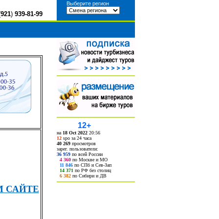
Выберите регион
(
921
)
939-81-99
12+
на
18 Oct 2022
20:56
12
spo за 24 часа
40 269
просмотров
зарег. пользователи:
36 959
по всей России
4 360
по Москве и МО
11 846
по СПб и Сев-Зап
14 371
по РФ без столиц
6 382
по Сибири и ДВ
М САЙТЕ