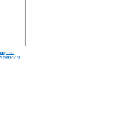
мещения
.tours-tv.ru