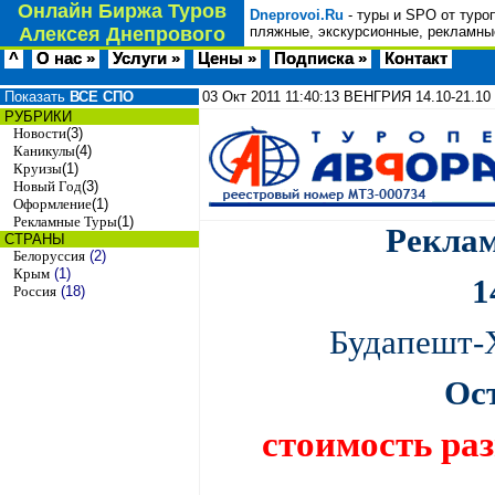
Онлайн Биржа Туров
Dneprovoi.Ru
- туры и SPO от туро
Алексея Днепрового
пляжные, экскурсионные, рекламные
^
О нас »
Услуги »
Цены »
Подписка »
Контакт
Показать
ВСЕ СПО
03 Окт 2011
11:40:13
ВЕНГРИЯ 14.10-21.1
РУБРИКИ
Новости
(3)
Каникулы
(4)
Круизы
(1)
Новый Год
(3)
Оформление
(1)
Рекламные Туры
(1)
Рекла
СТРАНЫ
Белоруссия
(2)
Крым
(1)
1
Россия
(18)
Будапешт-
Ост
стоимость ра