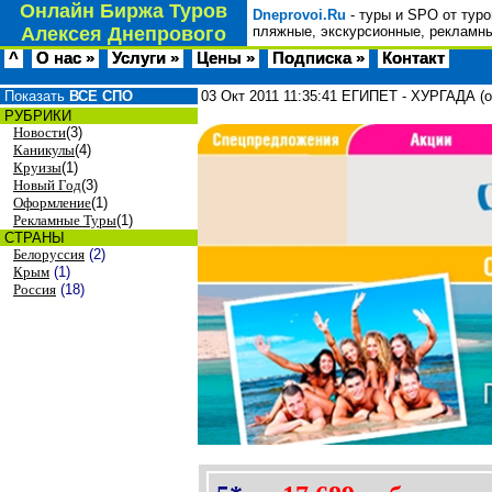
Онлайн Биржа Туров
Dneprovoi.Ru
- туры и SPO от туро
Алексея Днепрового
пляжные, экскурсионные, рекламны
^
О нас »
Услуги »
Цены »
Подписка »
Контакт
Показать
ВСЕ СПО
03 Окт 2011
11:35:41
ЕГИПЕТ - ХУРГАДА (от
РУБРИКИ
Новости
(3)
Каникулы
(4)
Круизы
(1)
Новый Год
(3)
Оформление
(1)
Рекламные Туры
(1)
СТРАНЫ
Белоруссия
(2)
Крым
(1)
Россия
(18)