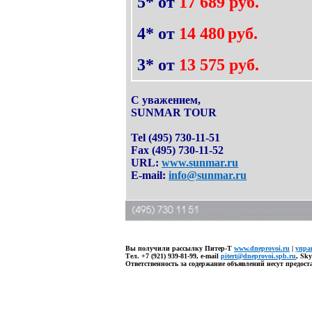
5* от
17 689
руб.
4* от
14 480
руб.
3* от
13 575
руб.
С уважением
,
SUNMAR TOUR
Tel (495) 730-11-51
Fax (495) 730-11-52
URL:
www.sunmar.ru
E-mail:
info@sunmar.ru
Вы получили рассылку
Питер-Т
www.dneprovoi.ru
|
упра
Тел.
+7 (921) 939-81-99
, е-mail
pitert@dneprovoi.spb.ru
, Sk
Ответственность за содержание объявлений несут предо