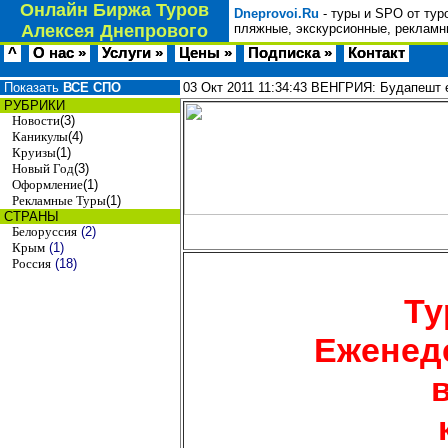
Онлайн Биржа Туров
Dneprovoi.Ru
- туры и SPO от тур
Алексея Днепрового
пляжные, экскурсионные, рекламн
^
О нас »
Услуги »
Цены »
Подписка »
Контакт
Показать
ВСЕ СПО
03 Окт 2011
11:34:43
ВЕНГРИЯ: Будапешт е
РУБРИКИ
Новости
(3)
Каникулы
(4)
Круизы
(1)
Новый Год
(3)
Оформление
(1)
Рекламные Туры
(1)
СТРАНЫ
Белоруссия
(2)
Крым
(1)
Россия
(18)
Ту
Еженед