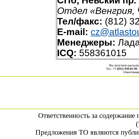
СПб, Невский пр.
Отдел «Венгрия, 
Тел/факс:
(812) 3
E-mail:
cz@atlastou
Менеджеры:
Лада
ICQ:
558361015
Вы получили рассыл
Тел.
+7 (921) 939-81-99
,
Ответственн
Ответственность за содержание
Предложения ТО являются публи