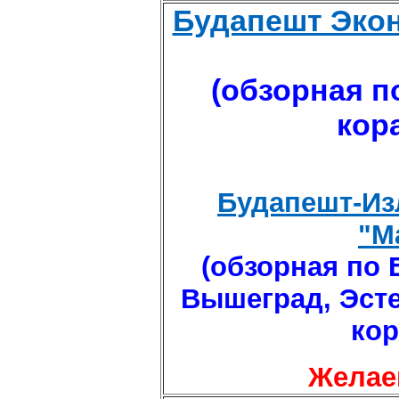
Будапешт Эконом
(обзорная п
кор
Будапешт-Излу
"M
(обзорная по 
Вышеград, Эсте
кор
Желае