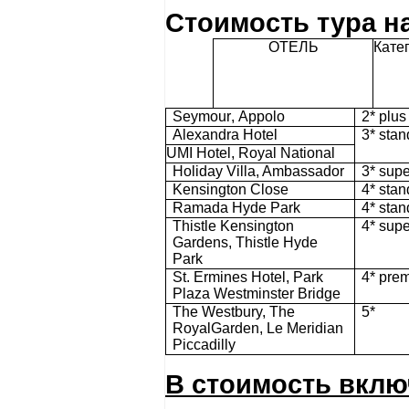
Стоимость тура на
ОТЕЛЬ
Кате
Seymour
,
Appolo
2* plus
Alexandra Hotel
3* stan
UMI Hotel, Royal National
Holiday
Villa, Ambassador
3* supe
Kensington Close
4* stan
Ramada Hyde Park
4* s
tan
Thistle
Kensington
4*
supe
Gardens, Thistle Hyde
Park
St. Ermines Hotel, Park
4* pre
Plaza Westminster Bridge
The Westbury, The
5*
RoyalGarden,
Le Meridian
Piccadilly
В стоимость вклю