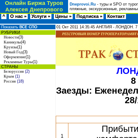
Онлайн Биржа Туров
Dneprovoi.Ru
- туры и SPO от туро
Алексея Днепрового
пляжные, экскурсионные, рекламные
^
О нас »
Услуги »
Цены »
Подписка »
Контакт
Показать
ВСЕ СПО
01 Окт 2011
14:35:45
АНГЛИЯ - ЛОНДОН. 7 
РУБРИКИ
Новости
(3)
Каникулы
(4)
Круизы
(1)
Новый Год
(3)
Оформление
(1)
Рекламные Туры
(1)
СТРАНЫ
ЛОНД
Белоруссия
(2)
Крым
(1)
8
Россия
(18)
Заезды: Еженедел
28/
Прибыти
1