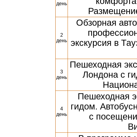
комфортаб
день
Размещение
Обзорная авто
профессион
2
день
экскурсия в Та
Пешеходная экс
3
Лондона с ги
день
Национа
Пешеходная эк
гидом. Автобусн
4
день
с посещени
Ви