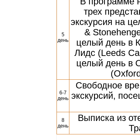
В программе 
трех предста
экскурсия на це
& Stonehenge
5
день
целый день в К
Лидс (Leeds Cas
целый день в 
(Oxford
Свободное вре
6-7
экскурсий, пос
день
Выписка из от
8
день
Тр