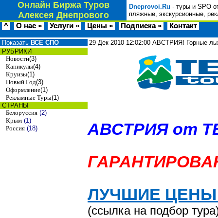
Онлайн Биржа Туров
Dneprovoi.Ru
- туры и SPO о
Алексея Днепрового
пляжные, экскурсионные, рек
^
О нас »
Услуги »
Цены »
Подписка »
Контакт
Показать
ВСЕ СПО
29 Дек 2010
12:02:00
АВСТРИЯ! Горные лыж
РУБРИКИ
Новости
(3)
Каникулы
(4)
Круизы
(1)
Новый Год
(3)
Оформление
(1)
Рекламные Туры
(1)
СТРАНЫ
Белоруссия
(2)
Крым
(1)
АВСТРИЯ от TE
Россия
(18)
ГАРАНТИРОВАН
ЛУЧШИЕ ЦЕНЫ 
(ссылка на подбор тура