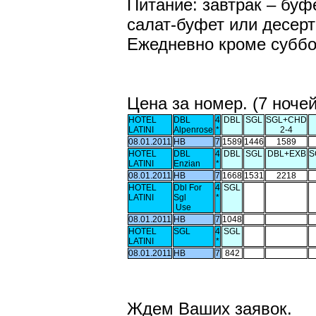
Питание: завтрак – буфет
салат-буфет или десер
Ежедневно кроме суббот
Цена за номер. (7 ночей
HOTEL
DBL
4
DBL
SGL
SGL+CHD
LATINI
Alpenrose
*
2-4
08.01.2011
HB
7
1589
1446
1589
HOTEL
DBL
4
DBL
SGL
DBL+EXB
S
LATINI
Enzian
*
08.01.2011
HB
7
1668
1531
2218
HOTEL
Dbl For
4
SGL
LATINI
Sgl
*
Use
08.01.2011
HB
7
1048
HOTEL
SGL
4
SGL
LATINI
*
08.01.2011
HB
7
842
Ждем Ваших заявок.