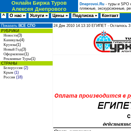
Онлайн Биржа Туров
Dneprovoi.Ru
- туры и SPO 
Алексея Днепрового
пляжные, экскурсионные, ре
^
О нас »
Услуги »
Цены »
Подписка »
Контакт
Показать
ВСЕ СПО
24 Дек 2010
14:13:10
ЕГИПЕТ - Осталось 3 
РУБРИКИ
Новости
(3)
Каникулы
(4)
Круизы
(1)
Новый Год
(3)
Оформление
(1)
Рекламные Туры
(1)
СТРАНЫ
Белоруссия
(2)
Крым
(1)
Россия
(18)