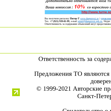
http://www.turne.s
Вы получили рассылку
Питер-Т
www.dneprovoi.ru
|
управлени
Тел.
+7 (921) 939-81-99
, е-mail
pitert@dneprovoi.spb.ru
, Skype
Ответственность за содержание объявлений несут предостави
Ответственность за соде
Предложения ТО являются 
довере
© 1999-2021 Авторские п
Санкт-Петер
Свидетельство о