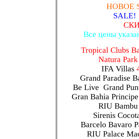
НОВОЕ SP
SALE!
СКИ
Все цены указан
Tropical Clubs B
Natura Park
IFA Villas
Grand Paradise B
Be Live Grand Punt
Gran Bahia Princip
RIU Bamb
Sirenis Cocot
Barcelo Bavaro P
RIU Palace Mac