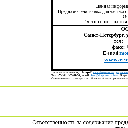
Данная информа
Предназначена только для частного
О
Оплата производится 
ОО
Санкт-Петербург, ул
тел: +
факс: 
E-mail:
mor
www.vers
Вы получили рассылку
Питер-Т
www.dneprovoi.ru
|
управлени
Тел.
+7 (921) 939-81-99
, е-mail
pitert@dneprovoi.spb.ru
, Skype
Ответственность за содержание объявлений несут предостави
Ответственность за содержание пре