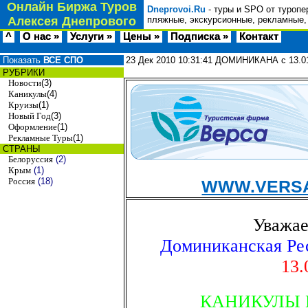
Онлайн Биржа Туров
Dneprovoi.Ru
- туры и SPO от туропе
Алексея Днепрового
пляжные, экскурсионные, рекламные,
^
О нас »
Услуги »
Цены »
Подписка »
Контакт
Показать
ВСЕ СПО
23 Дек 2010
10:31:41
ДОМИНИКАНА с 13.0
РУБРИКИ
Новости
(3)
Каникулы
(4)
Круизы
(1)
Новый Год
(3)
Оформление
(1)
Рекламные Туры
(1)
СТРАНЫ
Белоруссия
(2)
Крым
(1)
Россия
(18)
WWW.VERSA
Уважае
Доминиканская Рес
13.
КАНИКУЛЫ