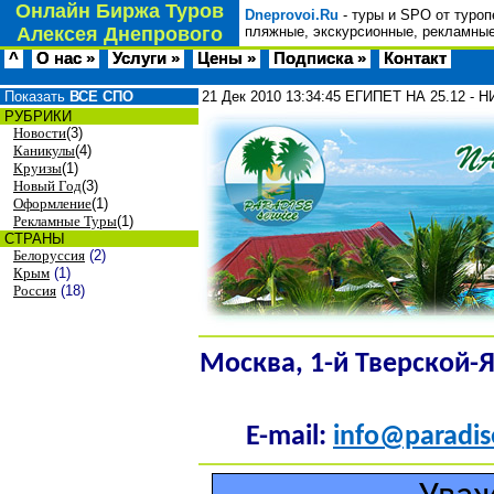
Онлайн Биржа Туров
Dneprovoi.Ru
- туры и SPO от туроп
Алексея Днепрового
пляжные, экскурсионные, рекламные
^
О нас »
Услуги »
Цены »
Подписка »
Контакт
Показать
ВСЕ СПО
21 Дек 2010
13:34:45
ЕГИПЕТ НА 25.12 -
РУБРИКИ
Новости
(3)
Каникулы
(4)
Круизы
(1)
Новый Год
(3)
Оформление
(1)
Рекламные Туры
(1)
СТРАНЫ
Белоруссия
(2)
Крым
(1)
Россия
(18)
Москва, 1-й Тверской-Ям
E-mail:
info@paradis