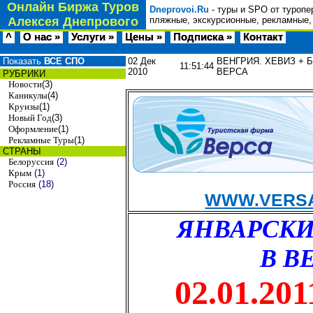
Онлайн Биржа Туров
Dneprovoi.Ru
- туры и SPO от туропе
Алексея Днепрового
пляжные, экскурсионные, рекламные,
^
О нас »
Услуги »
Цены »
Подписка »
Контакт
Показать
ВСЕ СПО
02 Дек
ВЕНГРИЯ. ХЕВИЗ + БУ
11:51:44
2010
ВЕРСА
РУБРИКИ
Новости
(3)
Каникулы
(4)
Круизы
(1)
Новый Год
(3)
Оформление
(1)
Рекламные Туры
(1)
СТРАНЫ
Белоруссия
(2)
Крым
(1)
Россия
(18)
WWW.VERSA
ЯНВАРСК
В В
02.01.201